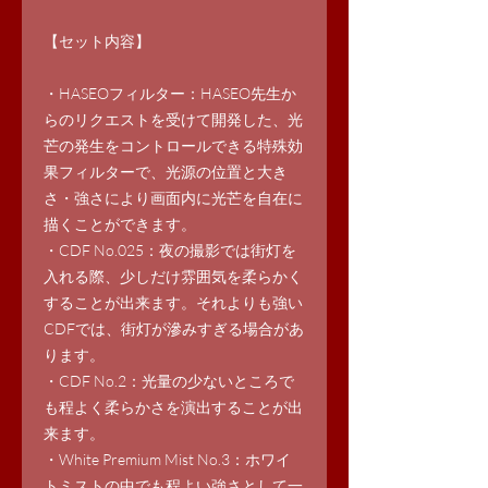
【セット内容】
・HASEOフィルター：HASEO先生か
らのリクエストを受けて開発した、光
芒の発生をコントロールできる特殊効
果フィルターで、光源の位置と大き
さ・強さにより画面内に光芒を自在に
描くことができます。
・CDF No.025：夜の撮影では街灯を
入れる際、少しだけ雰囲気を柔らかく
することが出来ます。それよりも強い
CDFでは、街灯が滲みすぎる場合があ
ります。
・CDF No.2：光量の少ないところで
も程よく柔らかさを演出することが出
来ます。
・White Premium Mist No.3：ホワイ
トミストの中でも程よい強さとして一