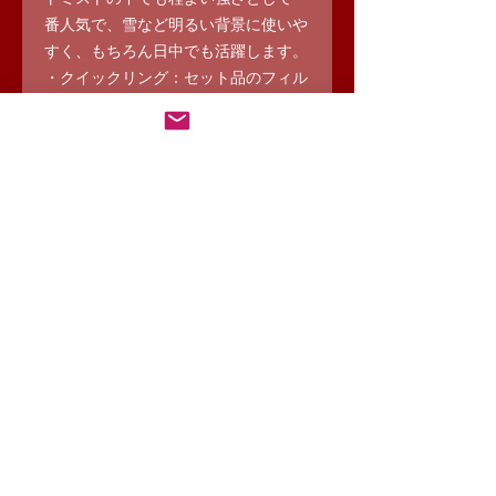
番人気で、雪など明るい背景に使いや
すく、もちろん日中でも活躍します。
・クイックリング：セット品のフィル
ター全てに装着できるよう4個入り
で、そのシーンに合うフィルターに素
早く交換でき、撮影の幅が拡がりま
す。
・Phottix M200R：コンパクトな高演
色LEDライトで、モデルの顔に少し明
るさを加える、陰影を起こす場合な
ど、多くのシーンで活躍します。色温
度（3200K-5600K）の調整機能・完
全な0-360ºの色相と彩度の調整機能も
備えています。
主な仕様
フィルター共通仕様 フィルター径：
67mm フロント側フィルターネジ：