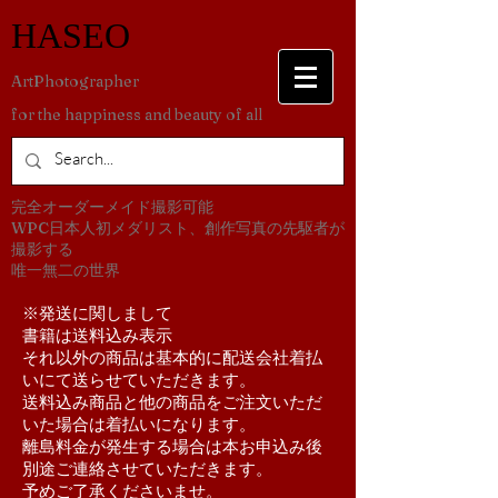
​HASEO
​ArtPhotographer
for the happiness and beauty of all
​完全オーダーメイド撮影可能
WPC日本人初メダリスト、創作写真の先駆者が
撮影する
​唯一無二の世界
​※発送に関しまして
書籍は送料込み表示
それ以外の商品は基本的に配送会社着払
いにて送らせていただきます。
送料込み商品と他の商品をご注文いただ
いた場合は着払いになります。
離島料金が発生する場合は本お申込み後
別途ご連絡させていただきます。
予めご了承くださいませ。