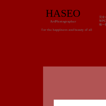
​HASEO
​完
WP
​ArtPhotographer
​唯
for the happiness and beauty of all