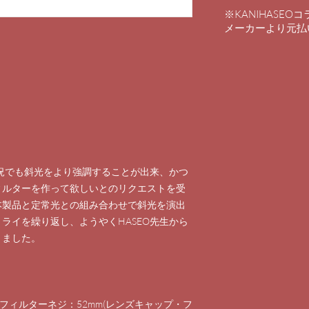
※KANIHASE
​メーカーより元
」
状況でも斜光をより強調することが出来、かつ
ィルターを作って欲しいとのリクエストを受
本製品と定常光との組み合わせで斜光を演出
ライを繰り返し、ようやくHASEO先生から
りました。
フィルターネジ：52mm(レンズキャップ・フ