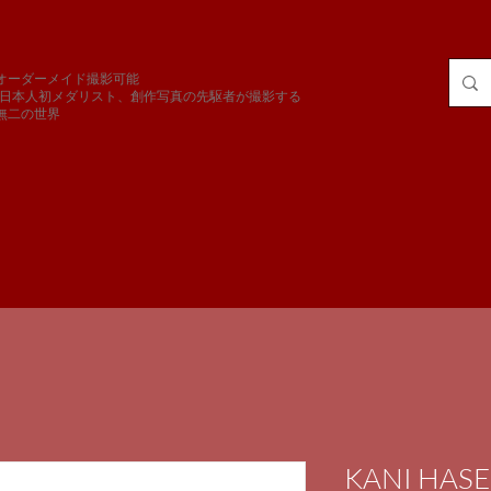
全オーダーメイド撮影可能
C日本人初メダリスト、創作写真の先駆者が
撮影する
一無二の世界
KANI H