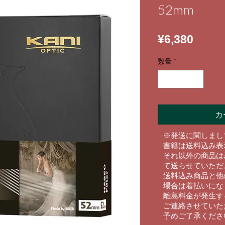
52mm
価
¥6,380
格
数量
*
カ
​※発送に関しまし
書籍は送料込み表
それ以外の商品は
て送らせていただ
送料込み商品と他
場合は着払いにな
離島料金が発生す
ご連絡させていた
予めご了承くださ