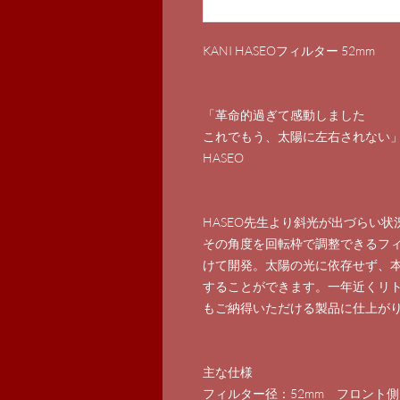
KANI HASEOフィルター 52mm
「革命的過ぎて感動しました
これでもう、太陽に左右されない
HASEO
HASEO先生より斜光が出づらい
その角度を回転枠で調整できるフ
けて開発。太陽の光に依存せず、
することができます。一年近くリト
もご納得いただける製品に仕上が
主な仕様
フィルター径：52mm フロント側