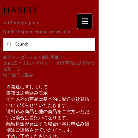
​HASEO
​ArtPhotographer
for the happiness and beauty of all
​完全オーダーメイド撮影可能
WPC日本人初メダリスト、創作写真の先駆者が
撮影する
​唯一無二の世界
​※発送に関しまして
書籍は送料込み表示
それ以外の商品は基本的に配送会社着払
いにて送らせていただきます。
送料込み商品と他の商品をご注文いただ
いた場合は着払いになります。
離島料金が発生する場合は本お申込み後
別途ご連絡させていただきます。
予めご了承くださいませ。