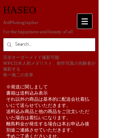
​HASEO
​ArtPhotographer
for the happiness and beauty of all
​完全オーダーメイド撮影可能
WPC日本人初メダリスト、創作写真の先駆者が
撮影する
​唯一無二の世界
​※発送に関しまして
書籍は送料込み表示
それ以外の商品は基本的に配送会社着払
いにて送らせていただきます。
送料込み商品と他の商品をご注文いただ
いた場合は着払いになります。
離島料金が発生する場合は本お申込み後
別途ご連絡させていただきます。
予めご了承くださいませ。