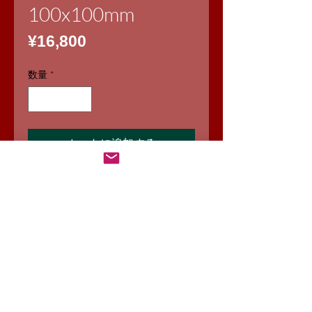
100x100mm
価
¥16,800
格
数量
*
カートに追加する
映画のワンシーンを思わせる絶妙な拡
散効果。
芯がありながらも全体的に柔らかい描
写。低反射コーティング仕様となって
いるためスチルにも動画にも。
強弱に応じてNo. 1/2/3の3タイプか
ら。※数字が大きくなるほど、効果は
強まります。