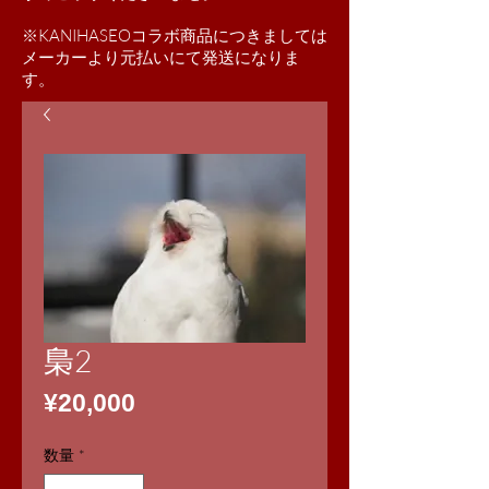
※KANIHASEOコラボ商品につきましては
​メーカーより元払いにて発送になりま
す。
梟2
価
¥20,000
格
数量
*