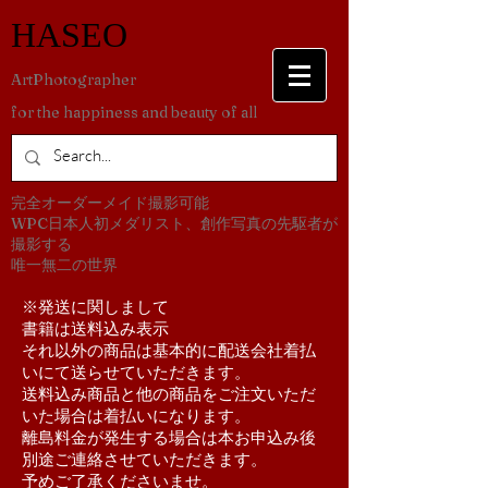
​HASEO
​ArtPhotographer
for the happiness and beauty of all
​完全オーダーメイド撮影可能
WPC日本人初メダリスト、創作写真の先駆者が
撮影する
​唯一無二の世界
​※発送に関しまして
書籍は送料込み表示
それ以外の商品は基本的に配送会社着払
いにて送らせていただきます。
送料込み商品と他の商品をご注文いただ
いた場合は着払いになります。
離島料金が発生する場合は本お申込み後
別途ご連絡させていただきます。
予めご了承くださいませ。