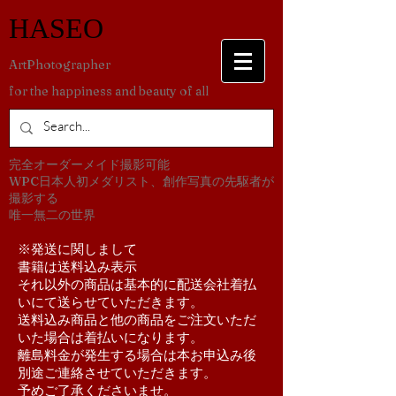
​HASEO
​ArtPhotographer
for the happiness and beauty of all
​完全オーダーメイド撮影可能
WPC日本人初メダリスト、創作写真の先駆者が
撮影する
​唯一無二の世界
​※発送に関しまして
書籍は送料込み表示
それ以外の商品は基本的に配送会社着払
いにて送らせていただきます。
送料込み商品と他の商品をご注文いただ
いた場合は着払いになります。
離島料金が発生する場合は本お申込み後
別途ご連絡させていただきます。
予めご了承くださいませ。