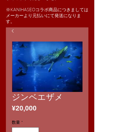
※KANIHASEOコラボ商品につきましては
​メーカーより元払いにて発送になりま
す。
ジンベエザメ
価
¥20,000
格
数量
*