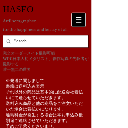
​HASEO
​ArtPhotographer
for the happiness and beauty of all
​完全オーダーメイド撮影可能
WPC日本人初メダリスト、創作写真の先駆者が
撮影する
​唯一無二の世界
​※発送に関しまして
書籍は送料込み表示
それ以外の商品は基本的に配送会社着払
いにて送らせていただきます。
送料込み商品と他の商品をご注文いただ
いた場合は着払いになります。
離島料金が発生する場合は本お申込み後
別途ご連絡させていただきます。
予めご了承くださいませ。